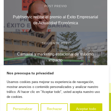
POST PREVIO
Publiservic recibe el premio al Éxito Empresarial
de Actualidad Económica
SIGUIENTE POST
Carnaval y marketing estacional de máximo
impacto
Nos preocupa tu privacidad
Usamos cookies para mejorar su experiencia de navegación,
mostrar anuncios o contenido personalizados y analizar nuestro
Reglamento general de protección de datos
Política de
|
tráfico. Al hacer clic en "Aceptar todo", usted acepta nuestro uso
calidad
Código ético
Elementos corporativos
Política de
|
|
|
de cookies.
privacidad
Personalizar
Rechazar
Aceptar todo