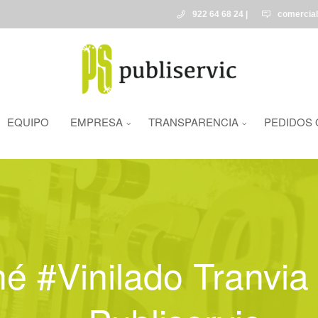
922 64 68 24 |
comercia
EQUIPO
EMPRESA
TRANSPARENCIA
PEDIDOS 
é #vinilado Tranvia 