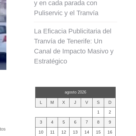
y en cada parada con
Puliservic y el Tranvía
La Eficacia Publicitaria del
Tranvía de Tenerife: Un
Canal de Impacto Masivo y
Estratégico
agosto 2026
L
M
X
J
V
S
D
1
2
3
4
5
6
7
8
9
tos
10
11
12
13
14
15
16