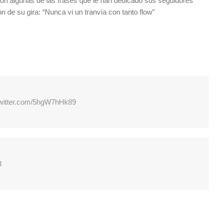
n algunas de las frases que le han dedicado sus seguidores
n de su gira: “Nunca vi un tranvía con tanto flow”
twitter.com/5hgW7hHk89
3