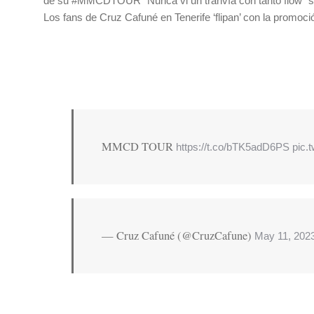
de su #MMCDTOUR “Nunca vi un tranvía con tanto flow” so
Los fans de Cruz Cafuné en Tenerife ‘flipan’ con la promoció
MMCD TOUR
https://t.co/bTK5adD6PS
pic.
— Cruz Cafuné (@CruzCafune)
May 11, 202