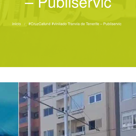
– Publiservic
inicio
#CruzCafuné #vinilado Tranvia de Tenerife – Publiservic
/