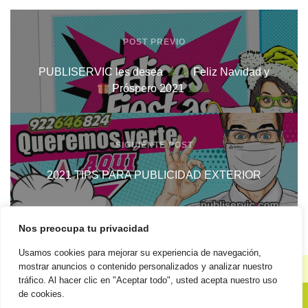
POST PREVIO
PUBLISERVIC les desea
Feliz Navidad y
Próspero 2021
SIGUIENTE POST
2021 TIPS PARA PUBLICIDAD EXTERIOR
Nos preocupa tu privacidad
Usamos cookies para mejorar su experiencia de navegación,
mostrar anuncios o contenido personalizados y analizar nuestro
Reglamento general de protección de datos
Política de
|
tráfico. Al hacer clic en "Aceptar todo", usted acepta nuestro uso
calidad
Código ético
Elementos corporativos
Política de
|
|
|
de cookies.
privacidad