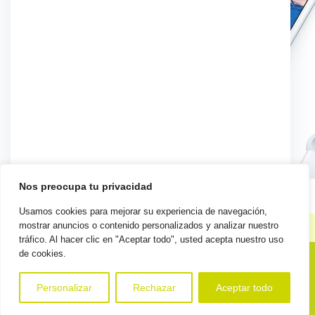
Nos preocupa tu privacidad
Usamos cookies para mejorar su experiencia de navegación,
mostrar anuncios o contenido personalizados y analizar nuestro
Reglamento general de protección de datos
Política de
|
tráfico. Al hacer clic en "Aceptar todo", usted acepta nuestro uso
calidad
Código ético
Elementos corporativos
Política de
|
|
|
de cookies.
privacidad
Personalizar
Rechazar
Aceptar todo