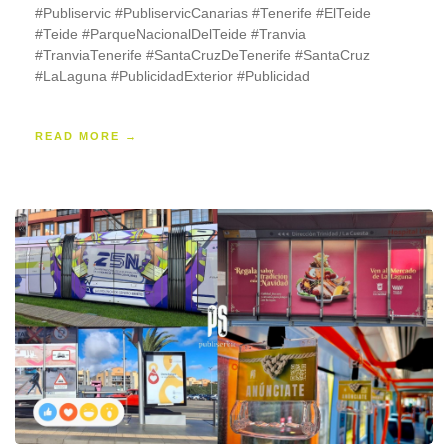
#Publiservic #PubliservicCanarias #Tenerife #ElTeide
#Teide #ParqueNacionalDelTeide #Tranvia
#TranviaTenerife #SantaCruzDeTenerife #SantaCruz
#LaLaguna #PublicidadExterior #Publicidad
READ MORE →