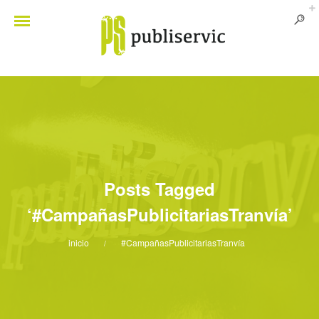
Posts Tagged
‘#CampañasPublicitariasTranvía’
inicio
#CampañasPublicitariasTranvía
/