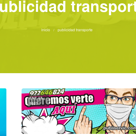
ublicidad transpor
inicio
publicidad transporte
/
ENE 18,
2021