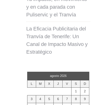
y en cada parada con
Puliservic y el Tranvía
La Eficacia Publicitaria del
Tranvía de Tenerife: Un
Canal de Impacto Masivo y
Estratégico
agosto 2026
L
M
X
J
V
S
D
1
2
3
4
5
6
7
8
9