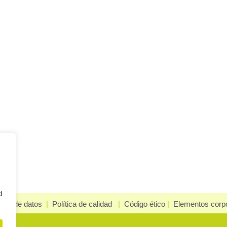
d
ción de datos
|
Política de calidad
|
Código ético
|
Elementos corpo