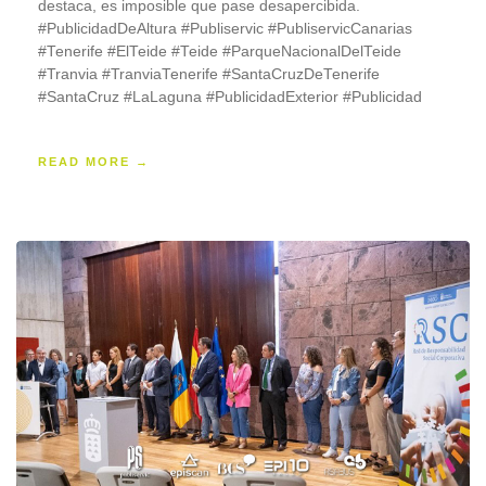
destaca, es imposible que pase desapercibida.
#PublicidadDeAltura #Publiservic #PubliservicCanarias
#Tenerife #ElTeide #Teide #ParqueNacionalDelTeide
#Tranvia #TranviaTenerife #SantaCruzDeTenerife
#SantaCruz #LaLaguna #PublicidadExterior #Publicidad
READ MORE →