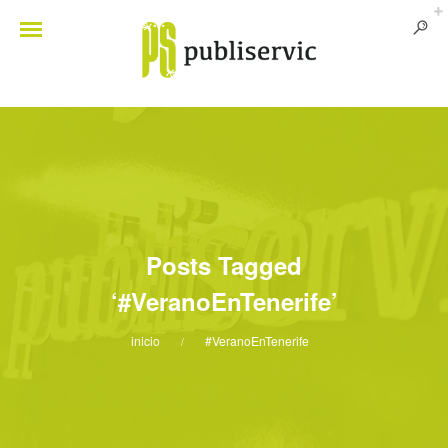
Posts Tagged
‘#VeranoEnTenerife’
inicio
#VeranoEnTenerife
/